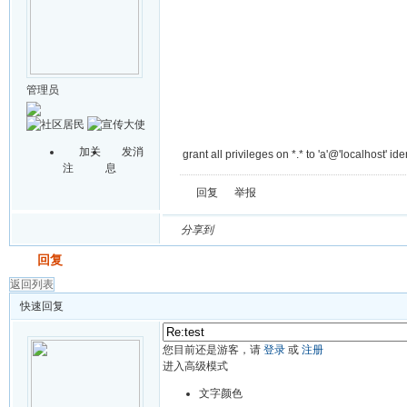
管理员
加关
发消
grant all privileges on *.* to 'a'@'localhost' ide
注
息
回复
举报
分享到
发帖
回复
返回列表
快速回复
您目前还是游客，请
登录
或
注册
进入高级模式
文字颜色