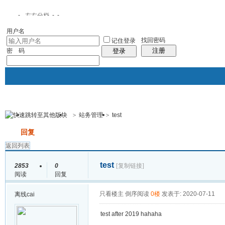
左右分栏
用户名
找回密码
记住登录
注册
密 码
登录
>
站务管理
>
test
门户模式
韭菜家园
论坛
帖子
发帖
回复
返回列表
test
2853
0
[复制链接]
阅读
回复
只看楼主
倒序阅读
0楼
发表于: 2020-07-11
离线
cai
test after 2019 hahaha