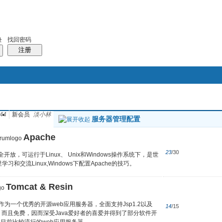
找回密码
录
注册
搜索
44
新会员
淡小林
服务器管理配置
帖子
Apache
23
/30
放，可运行于Linux、 Unix和Windows操作系统下，是世
交流Linux,Windows下配置Apache的技巧。
Tomcat & Resin
目之一，作为一个优秀的开源web应用服务器，全面支持Jsp1.2以及
14
/15
稳定，而且免费，因而深受Java爱好者的喜爱并得到了部分软件开