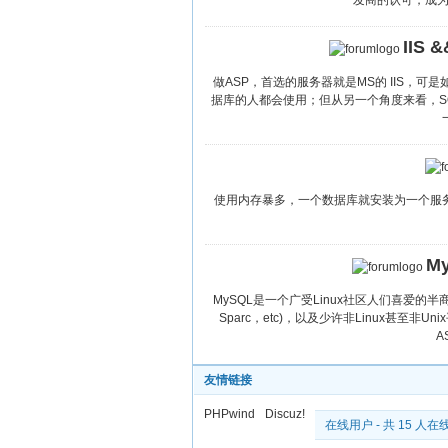
发商的认可，成为
IIS 
做ASP，首选的服务器就是MS的 IIS，可
据库的人都会使用；但从另一个角度来看，SQ
使用内存暴多，一个数据库就安装为一个服务
My
MySQL是一个广受Linux社区人们喜爱的半商
Sparc，etc)，以及少许非Linux甚至非U
A
友情链接
PHPwind
Discuz!
在线用户
- 共 15 人在线