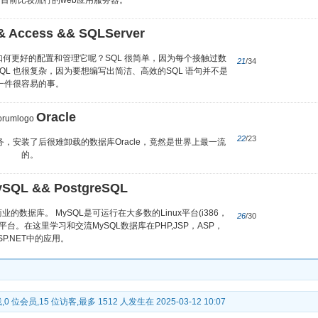
目前比较流行的web应用服务器。
&& Access && SQLServer
是如何更好的配置和管理它呢？SQL 很简单，因为每个接触过数
21
/34
L 也很复杂，因为要想编写出简洁、高效的SQL 语句并不是
一件很容易的事。
Oracle
22
/23
，安装了后很难卸载的数据库Oracle，竟然是世界上最一流
的。
SQL && PostgreSQL
业的数据库。 MySQL是可运行在大多数的Linux平台(i386，
26
/30
nix平台。在这里学习和交流MySQL数据库在PHP,JSP，ASP，
SP.NET中的应用。
,0 位会员,15 位访客,最多 1512 人发生在 2025-03-12 10:07