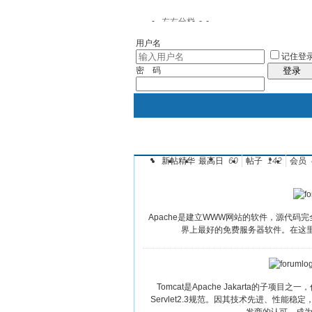
左右分栏
用户名
记住登
密 码
登录
新帖
精华
最高日
60
帖子
142
会员
门户模式
韭菜家园
论坛
Apache是建立WWW网站的软件，源代码完全开
界上最好的免费服务器软件。在这里学习和
Tomcat是Apache Jakarta的子项
Servlet2.3规范。因其技术先进、性能