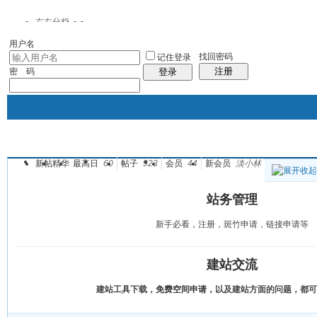
左右分栏
用户名
找回密码
记住登录
注册
密 码
登录
新帖
精华
最高日
60
帖子
923
会员
44
新会员
淡小林
门户模式
韭菜家园
论坛
帖子
站务管理
新手必看，注册，斑竹申请，链接申请等
建站交流
建站工具下载，
免费空间申请
，以及建站方面的问题，都可