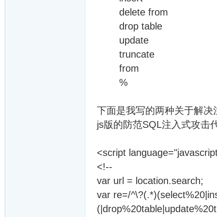
delete from
drop table
update
truncate
from
%
下面是我写的两种关于解决
js版的防范SQL注入式攻击
<script language="javascrip
<!--
var url = location.search;
var re=/^\?(.*)(select%20|
(|drop%20table|update%20tr