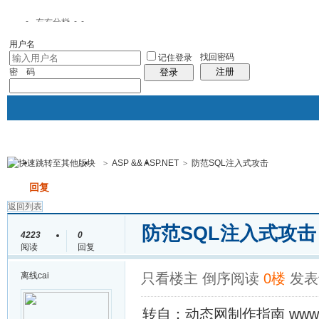
左右分栏
用户名
找回密码
记住登录
注册
密 码
登录
>
ASP && ASP.NET
>
防范SQL注入式攻击
门户模式
韭菜家园
论坛
帖子
发帖
回复
返回列表
防范SQL注入式攻
4223
0
阅读
回复
离线
cai
只看楼主
倒序阅读
0楼
发表于
转自：动态网制作指南 www.kn