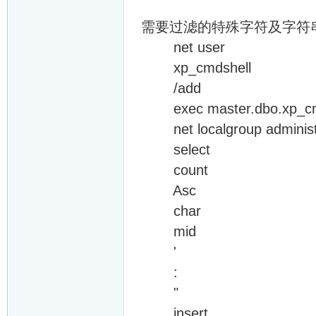
需要过滤的特殊字符及字符
net user
xp_cmdshell
/add
exec master.dbo.xp_cm
net localgroup administ
select
count
Asc
char
mid
'
:
"
insert