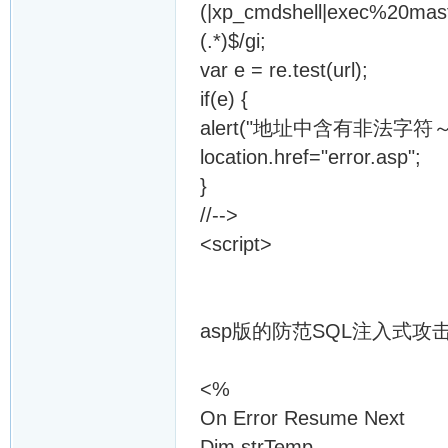
(|xp_cmdshell|exec%20mast
(.*)$/gi;
var e = re.test(url);
if(e) {
alert("地址中含有非法字符～"
location.href="error.asp";
}
//-->
<script>
asp版的防范SQL注入式攻
<%
On Error Resume Next
Dim strTemp